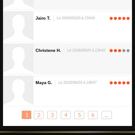
Jairo T.
Le 2026/06/20 à 15h00
Christene H.
Le 2026/06/20 à 13h42
Maya G.
Le 2026/06/19 à 18h07
1
2
3
4
5
6
...