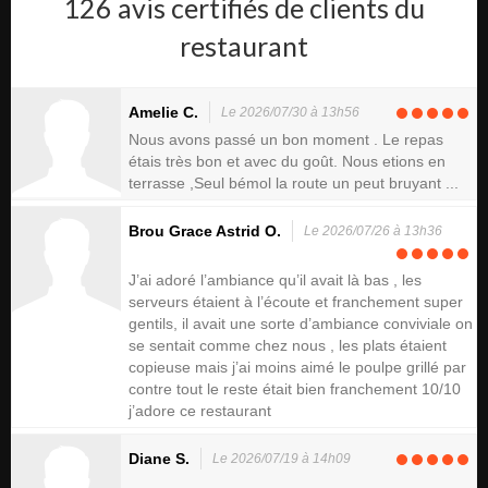
126 avis certifiés de clients du
restaurant
Amelie C.
Le 2026/07/30 à 13h56
Nous avons passé un bon moment . Le repas
étais très bon et avec du goût. Nous etions en
terrasse ,Seul bémol la route un peut bruyant ...
Brou Grace Astrid O.
Le 2026/07/26 à 13h36
J’ai adoré l’ambiance qu’il avait là bas , les
serveurs étaient à l’écoute et franchement super
gentils, il avait une sorte d’ambiance conviviale on
se sentait comme chez nous , les plats étaient
copieuse mais j’ai moins aimé le poulpe grillé par
contre tout le reste était bien franchement 10/10
j’adore ce restaurant
Diane S.
Le 2026/07/19 à 14h09