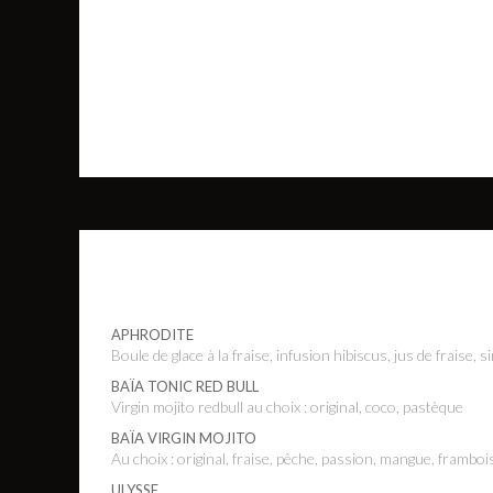
APHRODITE
Boule de glace à la fraise, infusion hibiscus, jus de fraise,
BAÏA TONIC RED BULL
Virgin mojito redbull au choix : original, coco, pastèque
BAÏA VIRGIN MOJITO
Au choix : original, fraise, pêche, passion, mangue, framboi
ULYSSE