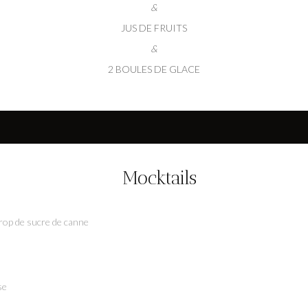
&
JUS DE FRUITS
&
2 BOULES DE GLACE
Mocktails
 sirop de sucre de canne
se