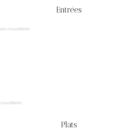
Entrées
asts croustillants
croustillants
Plats