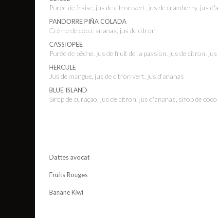
Purée de fraise, jus de citron vert, jus de cramberry, jus d
PANDORRE PIÑA COLADA
Crème de coco, ananas, jus de citron
CASSIOPEE
Purée de pêche, jus de fruit de la passion, jus de citron, 
HERCULE
Jus de mangue, jus de citron vert, jus d'ananas
BLUE ISLAND
Sirop de curaçao, jus de citron, jus d'ananas, sirop de coco
Dattes avocat
Fruits Rouges
Banane Kiwi