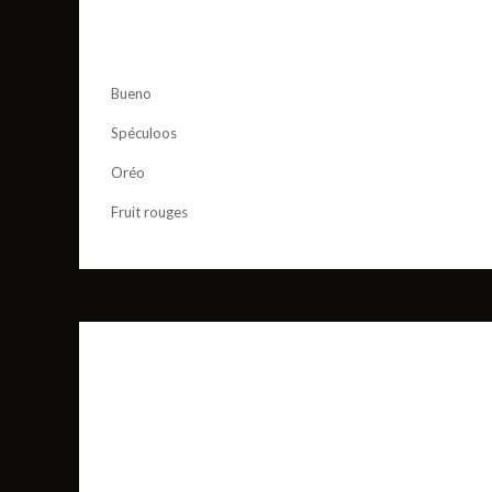
Bueno
Spéculoos
Oréo
Fruit rouges