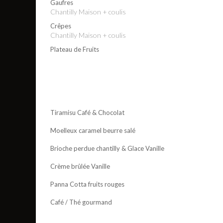
Gaufres
Chantilly Maison + coulis
Crêpes
Chantilly Maison + coulis
Plateau de Fruits
Tiramisu Café & Chocolat
Moelleux caramel beurre salé
Brioche perdue chantilly & Glace Vanille
Crème brûlée Vanille
Panna Cotta fruits rouges
Café / Thé gourmand