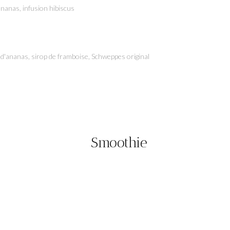
'ananas, infusion hibiscus
jus d'ananas, sirop de framboise, Schweppes original
Smoothie