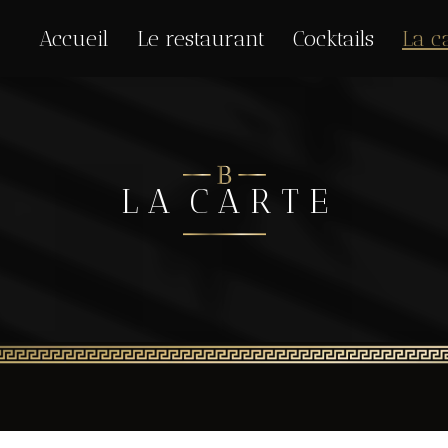
Accueil
Le restaurant
Cocktails
La c
L A C A R T E