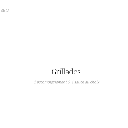
ue BBQ
Grillades
1 accompagnement & 1 sauce au choix