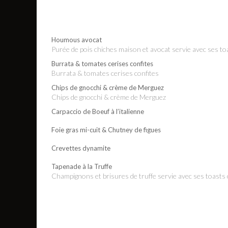
Houmous avocat
Purée de pois chiches maison et avocat servie avec ses to
Burrata & tomates cerises confites
Burrata & tomates cerises confites
Chips de gnocchi & crème de Merguez
Chips de gnocchi & crème de Merguez
Carpaccio de Boeuf à l’italienne
Foie gras mi-cuit & Chutney de figues
Crevettes dynamite
Tapenade à la Truffe
Champignons et brisures de truffe servie avec ses toasts 