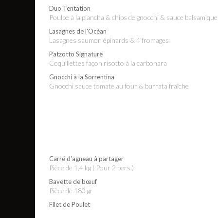
Duo Tentation
Poulpe à la plancha & chips de gnocchi & sauce balsamiq
Lasagnes de l'Océan
Lasagnes saumon épinards & 4 fromages
Patzotto Signature
Coquillettes façon risotto à la carbonara
Gnocchi à la Sorrentina
Gnocchi sauce tomate au four & burrata fraîche
Carré d’agneau à partager
pièce de 1,4 kg ( Pour 2 pers.)
Bavette de bœuf
Pièce de 180 gr
Filet de Poulet