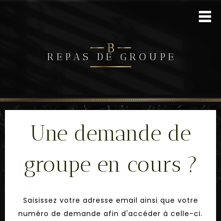
R E P A S D E G R O U P E
Une demande de
groupe en cours ?
Saisissez votre adresse email ainsi que votre
numéro de demande afin d'accéder à celle-ci.